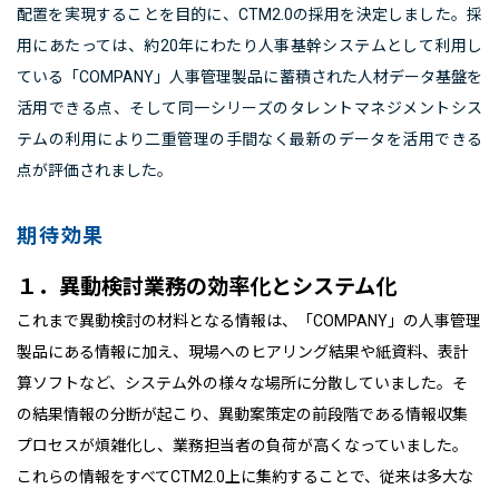
配置を実現することを目的に、CTM2.0の採用を決定しました。採
用にあたっては、約20年にわたり人事基幹システムとして利用し
ている「COMPANY」人事管理製品に蓄積された人材データ基盤を
活用できる点、そして同一シリーズのタレントマネジメントシス
テムの利用により二重管理の手間なく最新のデータを活用できる
点が評価されました。
期待効果
１．異動検討業務の効率化とシステム化
これまで異動検討の材料となる情報は、「
COMPANY
」
の人事管理
製品にある情報に加え、現場へのヒアリング結果や紙資料、表計
算ソフトなど、システム外の様々な場所に分散していました。そ
の結果情報の分断が起こり、異動案策定の前段階である情報収集
プロセスが煩雑化し、業務担当者の負荷が高くなっていました。
これらの情報をすべて
CTM2.0
上に集約することで、従来は多大な