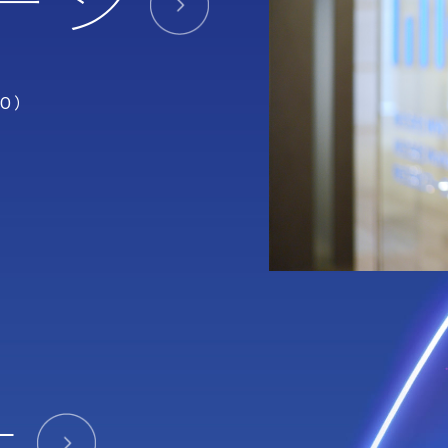
ージ
O）
針