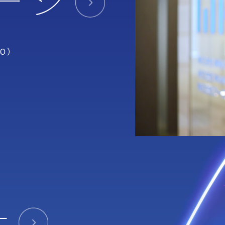
ージ
O）
針